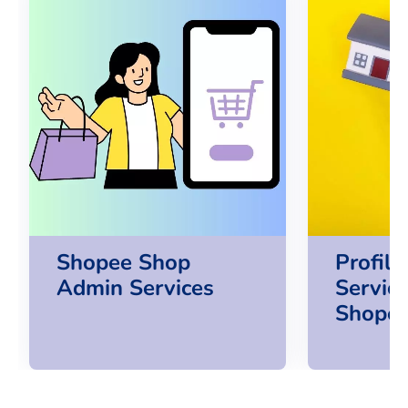
Shopee Shop
Profile
Admin Services
Servic
Shope