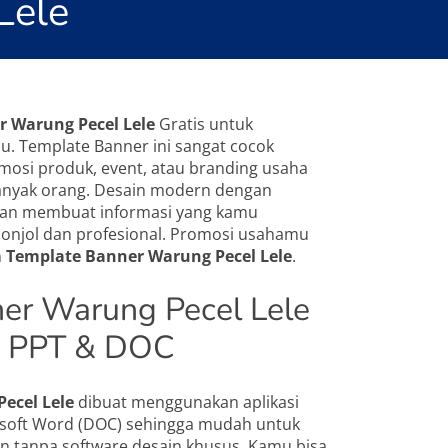
Lele
 Warung Pecel Lele
Gratis untuk
. Template Banner ini sangat cocok
osi produk, event, atau branding usaha
banyak orang. Desain modern dengan
akan membuat informasi yang kamu
enonjol dan profesional. Promosi usahamu
n
Template Banner Warung Pecel Lele
.
er Warung Pecel Lele
n PPT & DOC
ecel Lele
dibuat menggunakan aplikasi
osoft Word (DOC) sehingga mudah untuk
kan tanpa software desain khusus. Kamu bisa