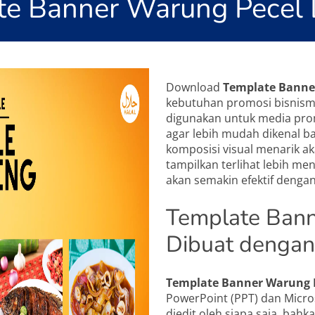
e Banner Warung Pecel 
Download
Template Banner
kebutuhan promosi bisnismu
digunakan untuk media prom
agar lebih mudah dikenal 
komposisi visual menarik 
tampilkan terlihat lebih m
akan semakin efektif denga
Template Bann
Dibuat denga
Template Banner Warung P
PowerPoint (PPT) dan Micr
diedit oleh siapa saja, bah