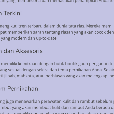
lan yang mempesona dan memastikan penampilan Anda terl
 Terkini
u mengikuti tren terbaru dalam dunia tata rias. Mereka me
apat memberikan saran tentang riasan yang akan cocok de
n yang modern dan up-to-date.
n dan Aksesoris
ng memiliki kemitraan dengan butik-boutik gaun pengantin
ang sesuai dengan selera dan tema pernikahan Anda. Selai
rti jilbab, mahkota, atau perhiasan yang akan melengkapi 
um Pernikahan
rang juga menawarkan perawatan kulit dan rambut sebelu
rambut yang akan membuat kulit dan rambut Anda berada da
a dapat memiliki penampilan yang segar, bercahaya, dan 