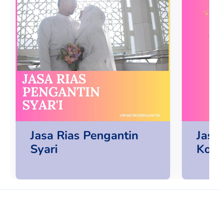
Jasa Rias Pengantin
Jas
Syari
Kor