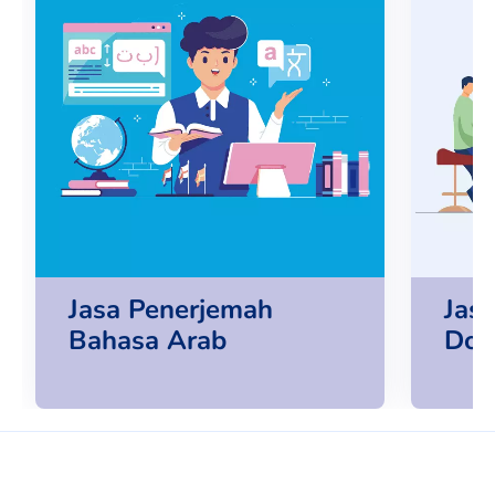
Jasa Penerjemah
Jas
Bahasa Arab
Dok