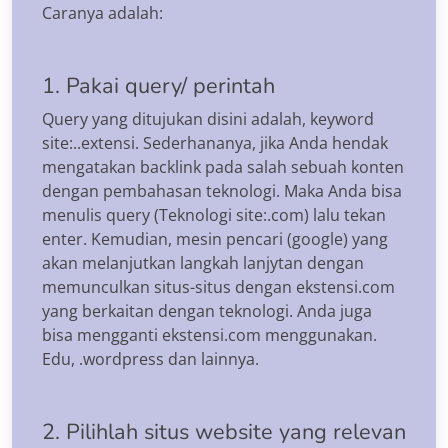
Caranya adalah:
1. Pakai query/ perintah
Query yang ditujukan disini adalah, keyword
site:..extensi. Sederhananya, jika Anda hendak
mengatakan backlink pada salah sebuah konten
dengan pembahasan teknologi. Maka Anda bisa
menulis query (Teknologi site:.com) lalu tekan
enter. Kemudian, mesin pencari (google) yang
akan melanjutkan langkah lanjytan dengan
memunculkan situs-situs dengan ekstensi.com
yang berkaitan dengan teknologi. Anda juga
bisa mengganti ekstensi.com menggunakan.
Edu, .wordpress dan lainnya.
2. Pilihlah situs website yang relevan