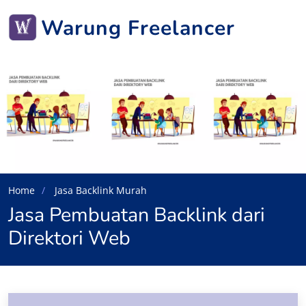
Warung Freelancer
Home
Jasa Backlink Murah
Jasa Pembuatan Backlink dari
Direktori Web