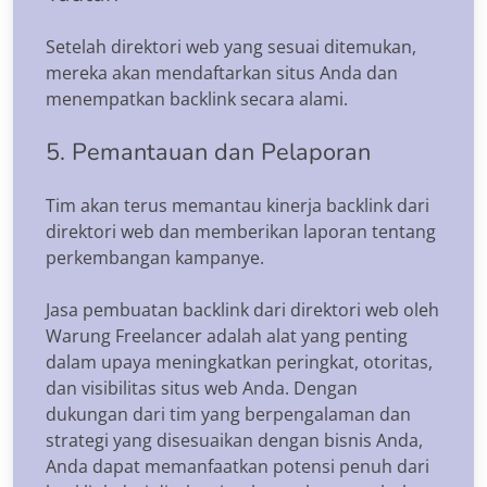
Setelah direktori web yang sesuai ditemukan,
mereka akan mendaftarkan situs Anda dan
menempatkan backlink secara alami.
5. Pemantauan dan Pelaporan
Tim akan terus memantau kinerja backlink dari
direktori web dan memberikan laporan tentang
perkembangan kampanye.
Jasa pembuatan backlink dari direktori web oleh
Warung Freelancer adalah alat yang penting
dalam upaya meningkatkan peringkat, otoritas,
dan visibilitas situs web Anda. Dengan
dukungan dari tim yang berpengalaman dan
strategi yang disesuaikan dengan bisnis Anda,
Anda dapat memanfaatkan potensi penuh dari