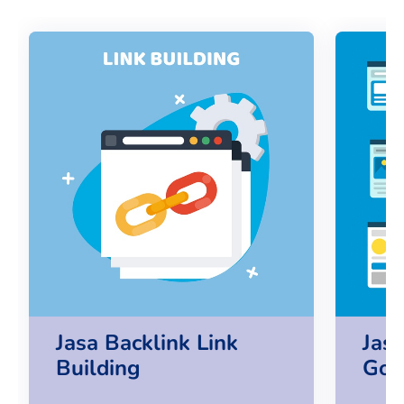
Jasa Backlink Link
Jas
Building
Gov