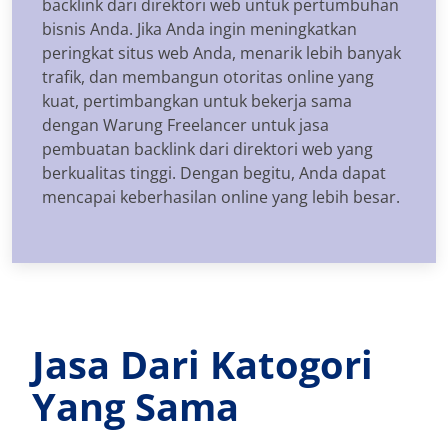
backlink dari direktori web untuk pertumbuhan
bisnis Anda. Jika Anda ingin meningkatkan
peringkat situs web Anda, menarik lebih banyak
trafik, dan membangun otoritas online yang
kuat, pertimbangkan untuk bekerja sama
dengan Warung Freelancer untuk jasa
pembuatan backlink dari direktori web yang
berkualitas tinggi. Dengan begitu, Anda dapat
mencapai keberhasilan online yang lebih besar.
Jasa Dari Katogori
Yang Sama