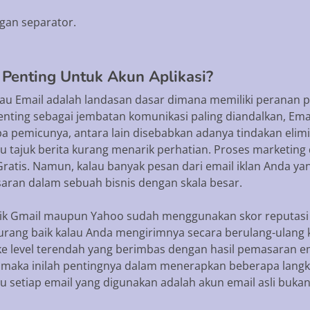
ngan separator.
 Penting Untuk Akun Aplikasi?
kalau Email adalah landasan dasar dimana memiliki peranan 
nting sebagai jembatan komunikasi paling diandalkan, Email
pa pemicunya, antara lain disebabkan adanya tindakan elimi
 tajuk berita kurang menarik perhatian. Proses marketing 
atis. Namun, kalau banyak pesan dari email iklan Anda yan
an dalam sebuah bisnis dengan skala besar.
ik Gmail maupun Yahoo sudah menggunakan skor reputasi 
ang baik kalau Anda mengirimnya secara berulang-ulang ke a
e level terendah yang berimbas dengan hasil pemasaran em
a maka inilah pentingnya dalam menerapkan beberapa langk
 setiap email yang digunakan adalah akun email asli bukan f