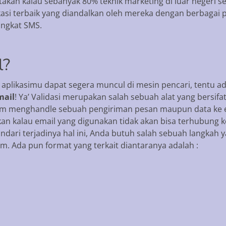
akan kalau sebanyak 80% teknik marketing di luar negeri se
asi terbaik yang diandalkan oleh mereka dengan berbagai 
ingkat SMS.
l?
 aplikasimu dapat segera muncul di mesin pencari, tentu ad
mail
! Ya’ Validasi merupakan salah sebuah alat yang bersifat
lam menghandle sebuah pengiriman pesan maupun data ke em
tikan kalau email yang digunakan tidak akan bisa terhubung
ari terjadinya hal ini, Anda butuh salah sebuah langkah ya
m. Ada pun format yang terkait diantaranya adalah :