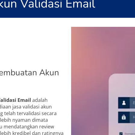
un Validasi Email
Pembuatan Akun
alidasi Email
adalah
iaan jasa validasi akun
 telah tervalidasi secara
 lebih nyaman dimata
pu mendatangkan review
 lebih kredibel dan ratingnya