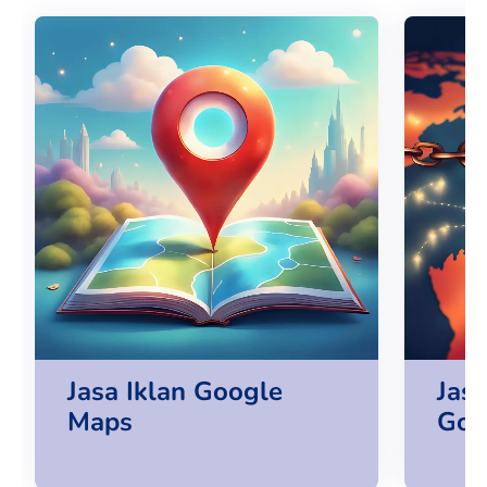
Jasa Iklan Google
Jas
Maps
Goo