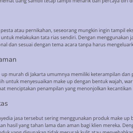
t uang sambil tetap tampil menarik dan percaya diri di 
i pesta atau pernikahan, seseorang mungkin ingin tampil e
u untuk melakukan tata rias sendiri. Dengan menggunakan 
nal dan sesuai dengan tema acara tanpa harus mengeluar
laman
ake up murah di Jakarta umumnya memiliki keterampilan da
tih untuk menyesuaikan make up dengan bentuk wajah, warna 
at menciptakan penampilan yang menonjolkan kecantikan 
tas
yedia jasa tersebut sering menggunakan produk make up b
an hasil yang tahan lama dan aman bagi klien mereka. De
uk yang digunakan tidak merusak kulit atau menyebabkan i