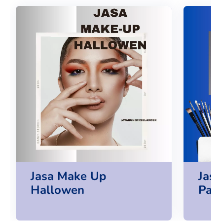
Jasa Make Up
Jas
Hallowen
Pan