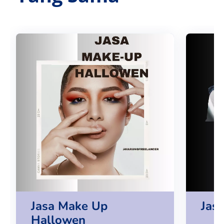
Jasa Make Up
Jas
Hallowen