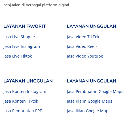
penjualan di berbagai platform digital.
LAYANAN FAVORIT
LAYANAN UNGGULAN
Jasa Live Shopee
Jasa Video TikTok
Jasa Live Instagram
Jasa Video Reels
Jasa Live Tiktok
Jasa Video Youtube
LAYANAN UNGGULAN
LAYANAN UNGGULAN
Jasa Konten Instagram
Jasa Pembuatan Google Maps
Jasa Konten Tiktok
Jasa Klaim Google Maps
Jasa Pembuatan PPT
Jasa Iklan Google Maps