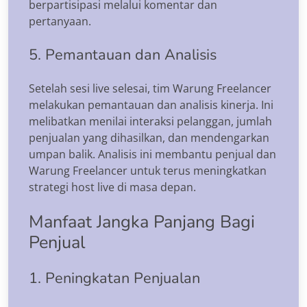
berpartisipasi melalui komentar dan
pertanyaan.
5. Pemantauan dan Analisis
Setelah sesi live selesai, tim Warung Freelancer
melakukan pemantauan dan analisis kinerja. Ini
melibatkan menilai interaksi pelanggan, jumlah
penjualan yang dihasilkan, dan mendengarkan
umpan balik. Analisis ini membantu penjual dan
Warung Freelancer untuk terus meningkatkan
strategi host live di masa depan.
Manfaat Jangka Panjang Bagi
Penjual
1. Peningkatan Penjualan