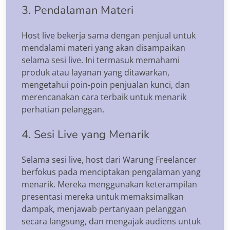
3. Pendalaman Materi
Host live bekerja sama dengan penjual untuk
mendalami materi yang akan disampaikan
selama sesi live. Ini termasuk memahami
produk atau layanan yang ditawarkan,
mengetahui poin-poin penjualan kunci, dan
merencanakan cara terbaik untuk menarik
perhatian pelanggan.
4. Sesi Live yang Menarik
Selama sesi live, host dari Warung Freelancer
berfokus pada menciptakan pengalaman yang
menarik. Mereka menggunakan keterampilan
presentasi mereka untuk memaksimalkan
dampak, menjawab pertanyaan pelanggan
secara langsung, dan mengajak audiens untuk