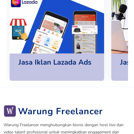
Jasa Iklan Lazada Ads
Jas
Warung Freelancer
Warung Freelancer menghubungkan bisnis dengan host live dan
video talent profesional untuk meningkatkan engagement dan