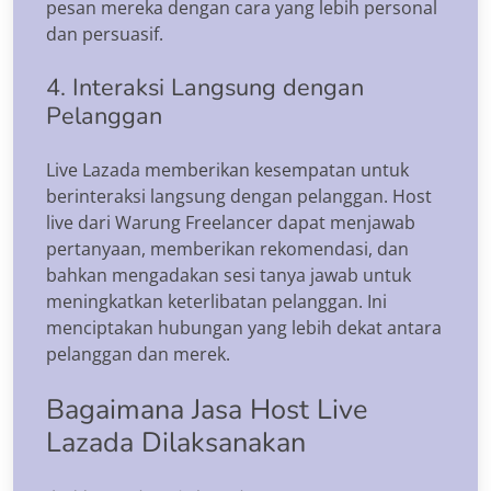
pesan mereka dengan cara yang lebih personal
dan persuasif.
4. Interaksi Langsung dengan
Pelanggan
Live Lazada memberikan kesempatan untuk
berinteraksi langsung dengan pelanggan. Host
live dari Warung Freelancer dapat menjawab
pertanyaan, memberikan rekomendasi, dan
bahkan mengadakan sesi tanya jawab untuk
meningkatkan keterlibatan pelanggan. Ini
menciptakan hubungan yang lebih dekat antara
pelanggan dan merek.
Bagaimana Jasa Host Live
Lazada Dilaksanakan