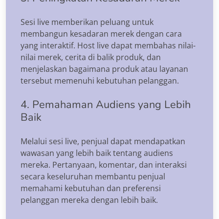
Sesi live memberikan peluang untuk
membangun kesadaran merek dengan cara
yang interaktif. Host live dapat membahas nilai-
nilai merek, cerita di balik produk, dan
menjelaskan bagaimana produk atau layanan
tersebut memenuhi kebutuhan pelanggan.
4. Pemahaman Audiens yang Lebih
Baik
Melalui sesi live, penjual dapat mendapatkan
wawasan yang lebih baik tentang audiens
mereka. Pertanyaan, komentar, dan interaksi
secara keseluruhan membantu penjual
memahami kebutuhan dan preferensi
pelanggan mereka dengan lebih baik.