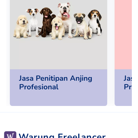
Jasa Penitipan Anjing
Jas
Profesional
Pro
Warung Freelancer