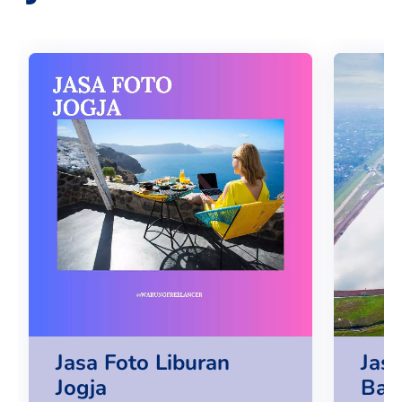
Jasa Foto Liburan
Jasa
Jogja
Ban