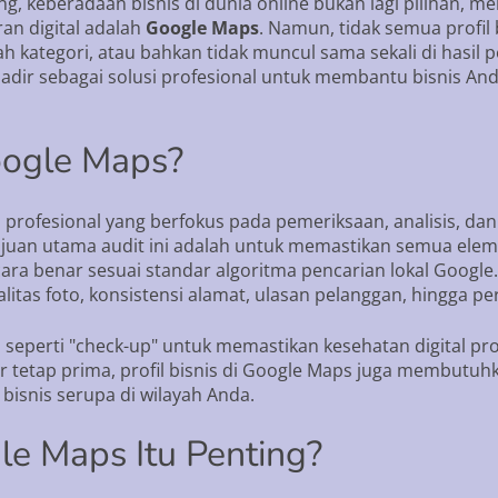
g, keberadaan bisnis di dunia online bukan lagi pilihan, m
an digital adalah
Google Maps
. Namun, tidak semua profil 
h kategori, atau bahkan tidak muncul sama sekali di hasil pe
adir sebagai solusi profesional untuk membantu bisnis Anda
oogle Maps?
 profesional yang berfokus pada pemeriksaan, analisis, da
ujuan utama audit ini adalah untuk memastikan semua elem
secara benar sesuai standar algoritma pencarian lokal Googl
ualitas foto, konsistensi alamat, ulasan pelanggan, hingga p
si seperti "check-up" untuk memastikan kesehatan digital pro
r tetap prima, profil bisnis di Google Maps juga membutuhka
 bisnis serupa di wilayah Anda.
e Maps Itu Penting?