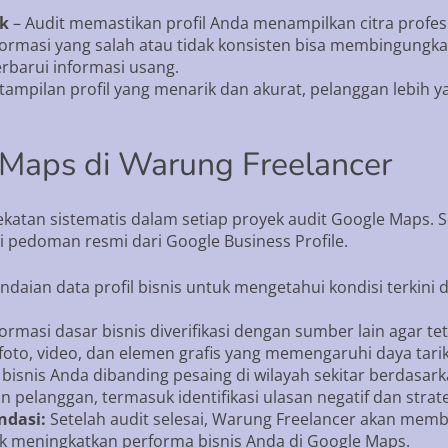
k
– Audit memastikan profil Anda menampilkan citra profes
formasi yang salah atau tidak konsisten bisa membingung
barui informasi usang.
tampilan profil yang menarik dan akurat, pelanggan lebih
 Maps di Warung Freelancer
tan sistematis dalam setiap proyek audit Google Maps. Se
 pedoman resmi dari Google Business Profile.
daian data profil bisnis untuk mengetahui kondisi terkin
rmasi dasar bisnis diverifikasi dengan sumber lain agar te
oto, video, dan elemen grafis yang memengaruhi daya tarik v
 bisnis Anda dibanding pesaing di wilayah sekitar berdasark
n pelanggan, termasuk identifikasi ulasan negatif dan strat
dasi:
Setelah audit selesai, Warung Freelancer akan memb
k meningkatkan performa bisnis Anda di Google Maps.