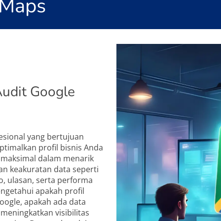
 Maps
udit Google
esional yang bertujuan
timalkan profil bisnis Anda
an maksimal dalam menarik
n keakuratan data seperti
o, ulasan, serta performa
engetahui apakah profil
oogle, apakah ada data
meningkatkan visibilitas