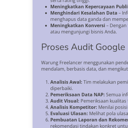
serta rating tinggi.
Meningkatkan Kepercayaan Publi
Menghindari Kesalahan Data
– In
menghapus data ganda dan memper
Meningkatkan Konversi
– Dengan 
atau mengunjungi bisnis Anda.
Proses Audit Google
Warung Freelancer menggunakan pendeka
mendalam, berbasis data, dan mengikuti
Analisis Awal:
Tim melakukan pemin
diperbaiki.
Pemeriksaan Data NAP:
Semua info
Audit Visual:
Pemeriksaan kualitas f
Analisis Kompetitor:
Menilai posisi
Evaluasi Ulasan:
Melihat pola ulasa
Pembuatan Laporan dan Rekomen
rekomendasi tindakan konkret untu