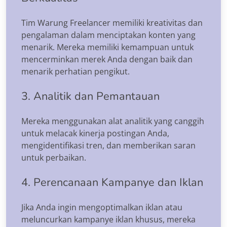
Tim Warung Freelancer memiliki kreativitas dan
pengalaman dalam menciptakan konten yang
menarik. Mereka memiliki kemampuan untuk
mencerminkan merek Anda dengan baik dan
menarik perhatian pengikut.
3. Analitik dan Pemantauan
Mereka menggunakan alat analitik yang canggih
untuk melacak kinerja postingan Anda,
mengidentifikasi tren, dan memberikan saran
untuk perbaikan.
4. Perencanaan Kampanye dan Iklan
Jika Anda ingin mengoptimalkan iklan atau
meluncurkan kampanye iklan khusus, mereka