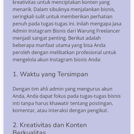
kreativitas untuk menciptakan konten yang
menarik. Dalam sibuknya menjalankan bisnis,
seringkali sulit untuk memberikan perhatian
penuh pada tugas-tugas ini. Inilah mengapa Jasa
Admin Instagram Bisnis dari Warung Freelancer
menjadi sangat penting. Berikut adalah
beberapa manfaat utama yang bisa Anda
peroleh dengan melibatkan profesional untuk
mengelola akun Instagram bisnis Anda:
1. Waktu yang Tersimpan
Dengan tim ahli admin yang mengurus akun
Anda, Anda dapat fokus pada tugas-tugas bisnis
inti tanpa harus khawatir tentang postingan,
komentar, atau interaksi dengan pengikut.
2. Kreativitas dan Konten
Berkualitas