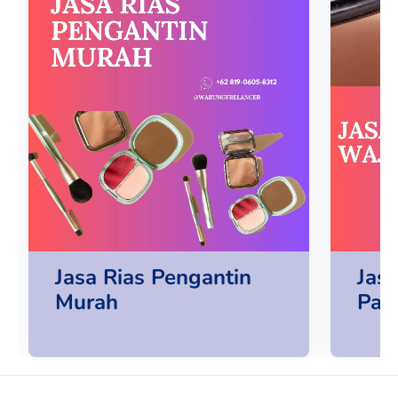
Jasa Rias Pengantin
Jas
Murah
Pan